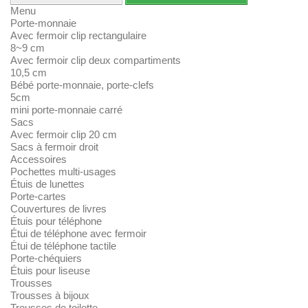
Menu
Porte-monnaie
Avec fermoir clip rectangulaire
8~9 cm
Avec fermoir clip deux compartiments
10,5 cm
Bébé porte-monnaie, porte-clefs
5cm
mini porte-monnaie carré
Sacs
Avec fermoir clip 20 cm
Sacs à fermoir droit
Accessoires
Pochettes multi-usages
Étuis de lunettes
Porte-cartes
Couvertures de livres
Étuis pour téléphone
Étui de téléphone avec fermoir
Étui de téléphone tactile
Porte-chéquiers
Étuis pour liseuse
Trousses
Trousses à bijoux
Trousses de toilette