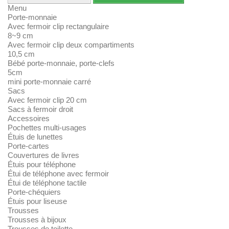
Menu
Porte-monnaie
Avec fermoir clip rectangulaire
8~9 cm
Avec fermoir clip deux compartiments
10,5 cm
Bébé porte-monnaie, porte-clefs
5cm
mini porte-monnaie carré
Sacs
Avec fermoir clip 20 cm
Sacs à fermoir droit
Accessoires
Pochettes multi-usages
Étuis de lunettes
Porte-cartes
Couvertures de livres
Étuis pour téléphone
Étui de téléphone avec fermoir
Étui de téléphone tactile
Porte-chéquiers
Étuis pour liseuse
Trousses
Trousses à bijoux
Trousses de toilette