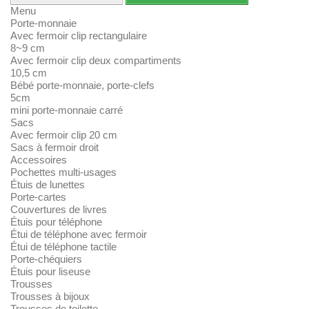
Menu
Porte-monnaie
Avec fermoir clip rectangulaire
8~9 cm
Avec fermoir clip deux compartiments
10,5 cm
Bébé porte-monnaie, porte-clefs
5cm
mini porte-monnaie carré
Sacs
Avec fermoir clip 20 cm
Sacs à fermoir droit
Accessoires
Pochettes multi-usages
Étuis de lunettes
Porte-cartes
Couvertures de livres
Étuis pour téléphone
Étui de téléphone avec fermoir
Étui de téléphone tactile
Porte-chéquiers
Étuis pour liseuse
Trousses
Trousses à bijoux
Trousses de toilette