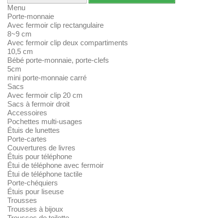
Menu
Porte-monnaie
Avec fermoir clip rectangulaire
8~9 cm
Avec fermoir clip deux compartiments
10,5 cm
Bébé porte-monnaie, porte-clefs
5cm
mini porte-monnaie carré
Sacs
Avec fermoir clip 20 cm
Sacs à fermoir droit
Accessoires
Pochettes multi-usages
Étuis de lunettes
Porte-cartes
Couvertures de livres
Étuis pour téléphone
Étui de téléphone avec fermoir
Étui de téléphone tactile
Porte-chéquiers
Étuis pour liseuse
Trousses
Trousses à bijoux
Trousses de toilette