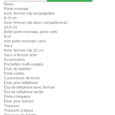
Menu
Porte-monnaie
Avec fermoir clip rectangulaire
8~9 cm
Avec fermoir clip deux compartiments
10,5 cm
Bébé porte-monnaie, porte-clefs
5cm
mini porte-monnaie carré
Sacs
Avec fermoir clip 20 cm
Sacs à fermoir droit
Accessoires
Pochettes multi-usages
Étuis de lunettes
Porte-cartes
Couvertures de livres
Étuis pour téléphone
Étui de téléphone avec fermoir
Étui de téléphone tactile
Porte-chéquiers
Étuis pour liseuse
Trousses
Trousses à bijoux
Trousses de toilette