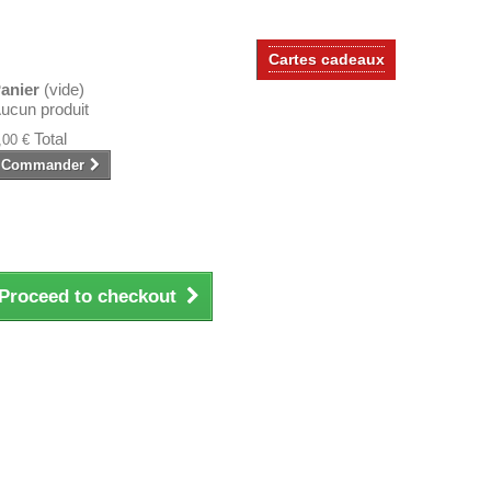
Cartes cadeaux
anier
(vide)
ucun produit
Total
,00 €
Commander
Proceed to checkout