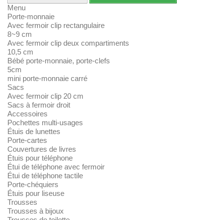
Menu
Porte-monnaie
Avec fermoir clip rectangulaire
8~9 cm
Avec fermoir clip deux compartiments
10,5 cm
Bébé porte-monnaie, porte-clefs
5cm
mini porte-monnaie carré
Sacs
Avec fermoir clip 20 cm
Sacs à fermoir droit
Accessoires
Pochettes multi-usages
Étuis de lunettes
Porte-cartes
Couvertures de livres
Étuis pour téléphone
Étui de téléphone avec fermoir
Étui de téléphone tactile
Porte-chéquiers
Étuis pour liseuse
Trousses
Trousses à bijoux
Trousses de toilette