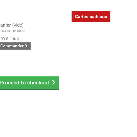
Cartes cadeaux
anier
(vide)
ucun produit
Total
,00 €
Commander
Proceed to checkout