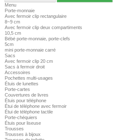
Menu
Porte-monnaie
Avec fermoir clip rectangulaire
8~9 cm
Avec fermoir clip deux compartiments
10,5 cm
Bébé porte-monnaie, porte-clefs
5cm
mini porte-monnaie carré
Sacs
Avec fermoir clip 20 cm
Sacs à fermoir droit
Accessoires
Pochettes multi-usages
Étuis de lunettes
Porte-cartes
Couvertures de livres
Étuis pour téléphone
Étui de téléphone avec fermoir
Étui de téléphone tactile
Porte-chéquiers
Étuis pour liseuse
Trousses
Trousses à bijoux
Trousses de toilette