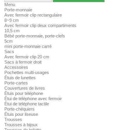
Menu
Porte-monnaie
Avec fermoir clip rectangulaire
8~9 cm
Avec fermoir clip deux compartiments
10,5 cm
Bébé porte-monnaie, porte-clefs
5cm
mini porte-monnaie carré
Sacs
Avec fermoir clip 20 cm
Sacs à fermoir droit
Accessoires
Pochettes multi-usages
Étuis de lunettes
Porte-cartes
Couvertures de livres
Étuis pour téléphone
Étui de téléphone avec fermoir
Étui de téléphone tactile
Porte-chéquiers
Étuis pour liseuse
Trousses
Trousses à bijoux
Trousses de toilette