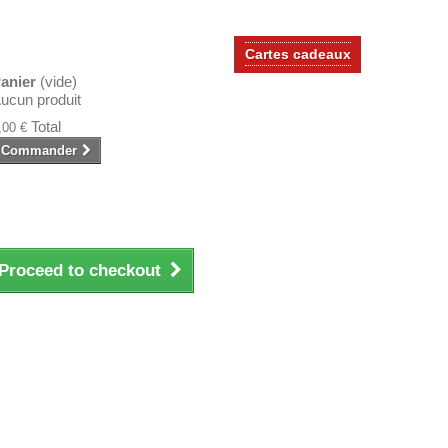
Cartes cadeaux
anier
(vide)
ucun produit
Total
,00 €
Commander
Proceed to checkout