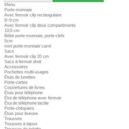
Menu
Porte-monnaie
Avec fermoir clip rectangulaire
8~9 cm
Avec fermoir clip deux compartiments
10,5 cm
Bébé porte-monnaie, porte-clefs
5cm
mini porte-monnaie carré
Sacs
Avec fermoir clip 20 cm
Sacs à fermoir droit
Accessoires
Pochettes multi-usages
Étuis de lunettes
Porte-cartes
Couvertures de livres
Étuis pour téléphone
Étui de téléphone avec fermoir
Étui de téléphone tactile
Porte-chéquiers
Étuis pour liseuse
Trousses
Trousses à bijoux
Trousses de toilette