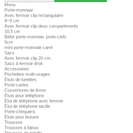
Menu
Porte-monnaie
Avec fermoir clip rectangulaire
8~9 cm
Avec fermoir clip deux compartiments
10,5 cm
Bébé porte-monnaie, porte-clefs
5cm
mini porte-monnaie carré
Sacs
Avec fermoir clip 20 cm
Sacs à fermoir droit
Accessoires
Pochettes multi-usages
Étuis de lunettes
Porte-cartes
Couvertures de livres
Étuis pour téléphone
Étui de téléphone avec fermoir
Étui de téléphone tactile
Porte-chéquiers
Étuis pour liseuse
Trousses
Trousses à bijoux
Trousses de toilette