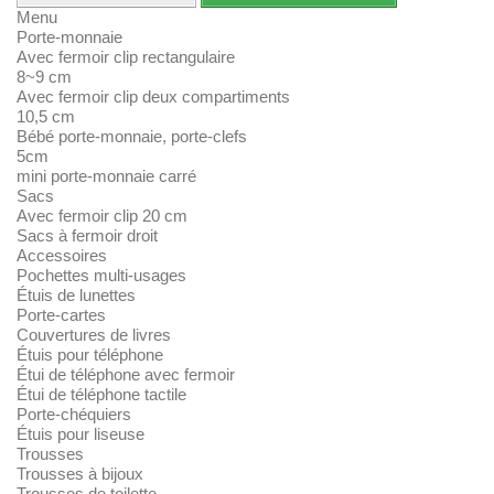
Menu
Porte-monnaie
Avec fermoir clip rectangulaire
8~9 cm
Avec fermoir clip deux compartiments
10,5 cm
Bébé porte-monnaie, porte-clefs
5cm
mini porte-monnaie carré
Sacs
Avec fermoir clip 20 cm
Sacs à fermoir droit
Accessoires
Pochettes multi-usages
Étuis de lunettes
Porte-cartes
Couvertures de livres
Étuis pour téléphone
Étui de téléphone avec fermoir
Étui de téléphone tactile
Porte-chéquiers
Étuis pour liseuse
Trousses
Trousses à bijoux
Trousses de toilette