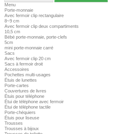
Menu
Porte-monnaie
Avec fermoir clip rectangulaire
8~9 cm
Avec fermoir clip deux compartiments
10,5 cm
Bébé porte-monnaie, porte-clefs
5cm
mini porte-monnaie carré
Sacs
Avec fermoir clip 20 cm
Sacs à fermoir droit
Accessoires
Pochettes multi-usages
Étuis de lunettes
Porte-cartes
Couvertures de livres
Étuis pour téléphone
Étui de téléphone avec fermoir
Étui de téléphone tactile
Porte-chéquiers
Étuis pour liseuse
Trousses
Trousses à bijoux
Trousses de toilette