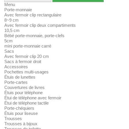
Menu
Porte-monnaie
Avec fermoir clip rectangulaire
8~9 cm
Avec fermoir clip deux compartiments
10,5 cm
Bébé porte-monnaie, porte-clefs
5cm
mini porte-monnaie carré
Sacs
Avec fermoir clip 20 cm
Sacs à fermoir droit
Accessoires
Pochettes multi-usages
Étuis de lunettes
Porte-cartes
Couvertures de livres
Étuis pour téléphone
Étui de téléphone avec fermoir
Étui de téléphone tactile
Porte-chéquiers
Étuis pour liseuse
Trousses
Trousses à bijoux
Trousses de toilette